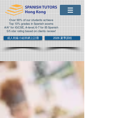
Over 90% of our students achieve
Top 10% grades in Spanish exams
A/A* for IGCSE, A-level; 6-7 for IB Spanish
5/5 star rating based on clients review!
成人初級小組班網上註冊
2026 夏季課程