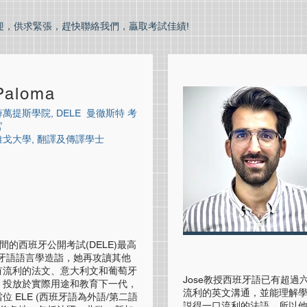
迎，供求緊張，趕快聯絡我們，贏取考試佳績!
Paloma
薜萬提斯學院, DELE 曼徹斯特 考
官
維戈大學, 翻譯及傳譯學士
時間的西班牙公開考試(DELE)最高
的西班牙語語言學造詣，她再攻讀其他
有流利的法文、意大利文和葡萄牙
Jose教授西班牙語已有超
，投放於實際用途和教育下一代，
流利的英文溝通，並能理解
 ELE (西班牙語為外語/第二語
説得一口流利的法語，所以