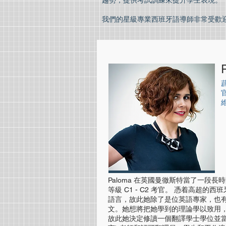
趨勢，提供考試訓練來提升學生表現。
我們的星級專業西班牙語導師非常受歡
Paloma 在英國曼徹斯特當了一段長
等級 C1 - C2 考官。 憑着高超
語言，故此她除了是位英語專家，也
文。她想將把她學到的理論學以致用
故此她決定修讀一個翻譯學士學位並當位