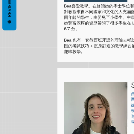
REVIEWS
Bea喜愛教學。在修讀她的學士學位
對教授來自不同國家和文化的人充滿
同年齡的學生，由嬰兒至小學生、中
她豐富深厚的資歷帶領了很多學生在 I/GCS
6/7 分。
Bea 也有一套教西班牙語的理論去輔
圍的考試技巧 + 度身訂造的教學練習
趣味教學。