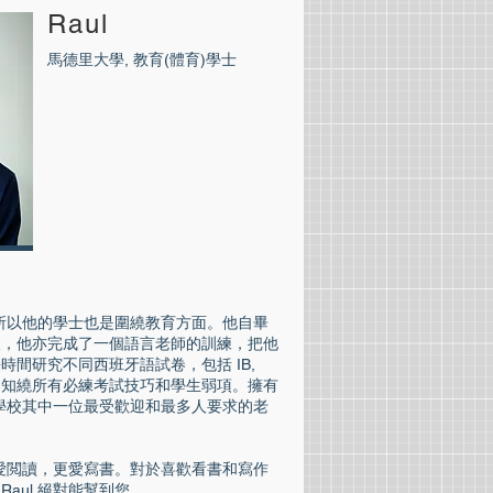
Raul
馬德里大學, 教育(體育)學士
，所以他的學士也是圍繞教育方面。他自畢
人，他亦完成了一個語言老師的訓練，把他
間研究不同西班牙語試卷，包括 IB,
Levels，知繞所有必練考試技巧和學生弱項。擁有
們學校其中一位最受歡迎和最多人要求的老
但愛閲讀，更愛寫書。對於喜歡看書和寫作
aul 絕對能幫到您。