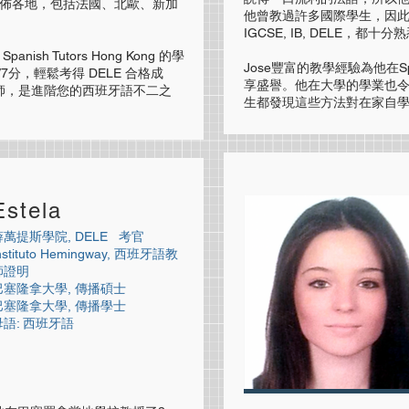
遍佈各地，包括法國、北歐、新加
他曾教過許多國際學生，因
IGCSE, IB, DELE，都十分
ish Tutors Hong Kong 的學
Jose豐富的教學經驗為他在Sp
/7分，輕鬆考得 DELE 合格成
享盛譽。他在大學的學業也
老師，是進階您的西班牙語不二之
生都發現這些方法對在家自
Estela
薜萬提斯學院, DELE 考官
nstituto Hemingway, 西班牙語教
師證明
巴塞隆拿大學, 傳播碩士
巴塞隆拿大學, 傳播學士
母語: 西班牙語