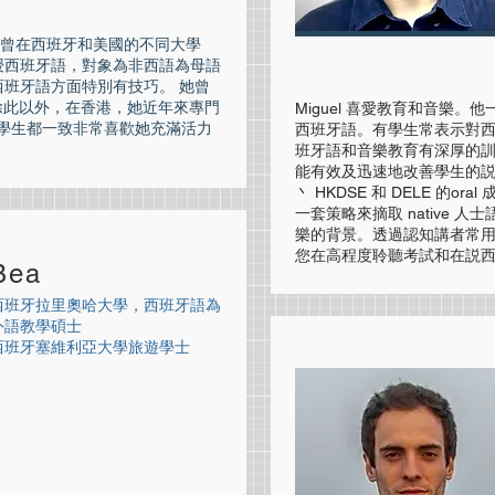
， 她曾在西班牙和美國的不同大學
授西班牙語，對象為非西語為母語
班牙語方面特別有技巧。 她曾
。 除此以外，在香港，她近年來專門
Miguel 喜愛教育和音樂
 她的學生都一致非常喜歡她充滿活力
西班牙語。有學生常表示對西班
班牙語和音樂教育有深厚的
能有效及迅速地改善學生的説話技
丶 HKDSE 和 DELE 的oral
一套策略來摘取 native
樂的背景。透過認知講者常用的
您在高程度聆聽考試和在説
Bea
西班牙拉里奧哈大學，西班牙語為
外語教學碩士
西班牙塞維利亞大學旅遊學士