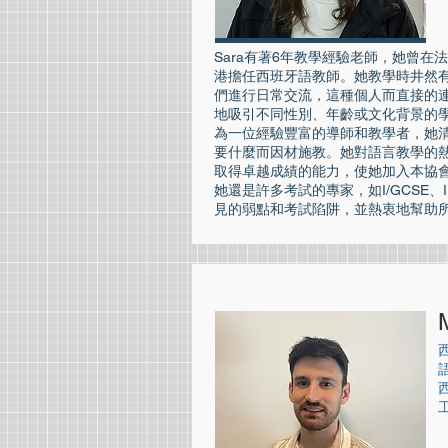
Sara有著6年教學經驗老師，她曾
港擔任西班牙語教師。她教學時井然
們進行日常交流，這種個人而直接的
地吸引不同性別、年齡或文化背景的
為一位經驗豐富的導師和教學者，她
要什麼而因材施教。她對語言教學的
取得卓越成績的能力，使她加入本協
她還是許多考試的專家，如I/GCSE、I
見的弱點和考試陷阱，並熱衷地幫助