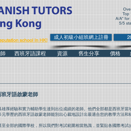
Over
Top 
A/A* for
5/5 st
成人初級小組班網上註冊
2
eputation school in HK!
導師
西班牙語課程
資源
舊生分享
價格
西班牙語啟蒙老師
具雄厚經驗和實力輔助學生達到出位成績的老師。他們全部都是西班牙當
多元學歷的西班牙語啟蒙老師能別出心裁地設計出最適合您的教學方法和
國際學校，所以我們對考試範圍相當熟識，並緊貼各國際考試((I/GCSE, IB, 