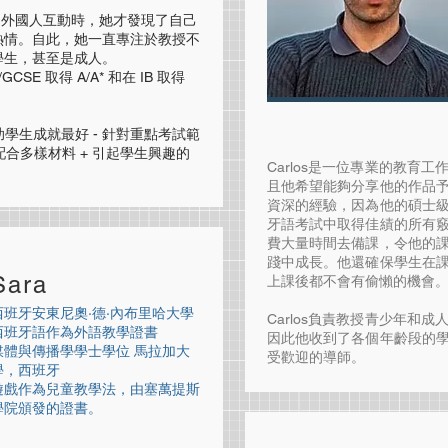
和外國人互動時，她才發現了自己
熱情。自此，她一直專注於教授不
學生，甚至是成人。
E 取得 A/A* 和在 IB 取得
助學生成就最好 - 針對重點考試範
配合多樣材料 + 引起學生興趣的
Carlos是一位專業的教育
且他希望能夠分享他的作品
資深的經驗，因為他的碩士
牙語考試中取得佳績的所有
費大量時間去備課，令他的
踐中成長。他還確保學生在
Sara
上課後都不會有偷懶的機會
西班牙安東尼奧·德·內布里哈大學
Carlos負責教授青少年和
西班牙語作為外語教學證書
因此他收到了各個年齡段的
媒體與傳播學學士學位 馬拉加大
受歡迎的導師。
學，西班牙
遊戲作為兒童教學法，由塞萬提斯
學院頒發的證書。