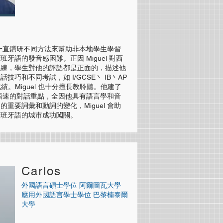
。他一直鑽研不同方法來幫助非本地學生學習
牙語的發音感困難。正因 Miguel 對西
訓練，學生對他的評語都是正面的，描述他
巧和不同考試，如 I/GCSE丶 IB丶AP
 成績。
Miguel 也十分擅長教聆聽。他建了
 人士語速的對話重點，全因他具有語言學和音
重要詞彙和動詞的變化，Miguel 會助
西班牙語的城市成功闖關。
Carlos
外國語言碩士學位 阿爾圖瓦大學
應用外國語言學士學位 巴黎楠泰爾
大學