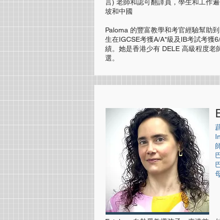
言) 老師和認可翻譯員，學生和工作
坡和中國
Paloma 的豐富教學和考官經驗幫助到 Span
生在IGCSE考獲A/A*級及IB考試考獲6
績。她是香港少有 DELE 高級程度
選。
I