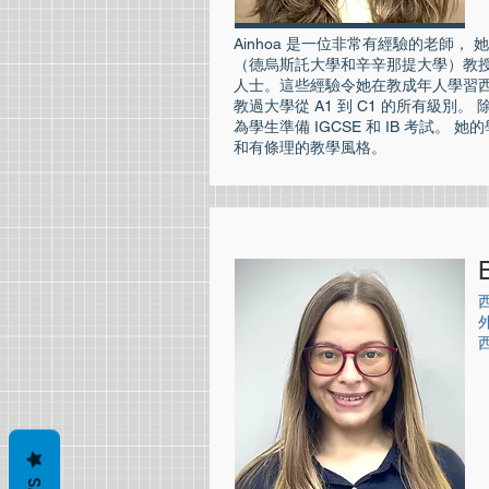
​Ainhoa 是一位非常有經驗的老師
（德烏斯託大學和辛辛那提大學）教
人士。這些經驗令她在教成年人學習西
教過大學從 A1 到 C1 的所有級別
為學生準備 IGCSE 和 IB 考試。
和有條理的教學風格。