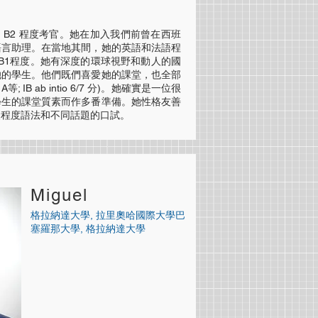
B1 和 B2 程度考官。她在加入我們前曾在西班
語言助理。在當地其間，她的英語和法語程
至B1程度。她有深度的環球視野和動人的國
她的學生。他們既們喜愛她的課堂，也全部
IB ab intio 6/7 分)。
她確實是一位很
學生的課堂質素而作多番準備。她性格友善
級程度語法和不同話題的口試。
Miguel
格拉納達大學, 拉里奧哈國際大學巴
塞羅那大學, 格拉納達大學