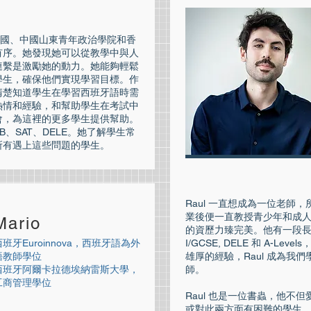
在法國、中國山東青年政治學院和香
有序。她發現她可以從教學中與人
連繫是激勵她的動力。她能夠輕鬆
學生，確保他們實現學習目標。作
清楚知道學生在學習西班牙語時需
熱情和經驗，和幫助學生在考試中
會，為這裡的更多學生提供幫助。
B、SAT、DELE。她了解學生常
所有遇上這些問題的學生。
Raul 一直想成為一位老師
業後便一直教授青少年和成
Mario
的資歷力臻完美。他有一段長時
西班牙Euroinnova，西班牙語為外
I/GCSE, DELE 和 A-
語教師學位
雄厚的經驗，Raul 成為我
西班牙阿爾卡拉德埃納雷斯大學，
師。
工商管理學位
Raul 也是一位書蟲，他不
或對此兩方面有困難的學生，R