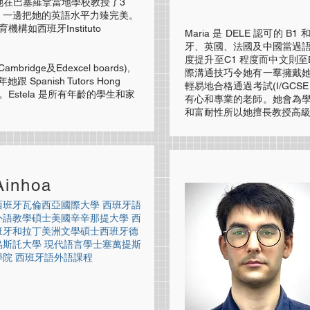
，她在巴塞羅拿當地學校教授了3
，一邊把她的英語水平力臻完美。
構如西班牙Instituto
Maria 是 DELE 認可的 
牙、英國、法國及中國當過
度提升至C1 程度而中文則
ridge及Edexcel boards),
際溝通技巧令她有一羣擁戴
panish Tutors Hong
輕易地合格通過考試(I/GCSE A等; 
Estela 是所有年齡的學生和家
有心和專業的老師。她會為
和富耐性所以她擅長教授高
Ainhoa
西班牙瓦倫西亞國際大學 西班牙語
外語教學碩士美國辛辛那提大學 西
班牙和拉丁美洲文學碩士西班牙德
烏斯託大學 現代語言學士塞萬提斯
學院 西班牙語外語課程