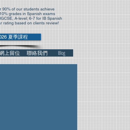
 90% of our students achieve
10% grades in Spanish exams
 IGCSE, A-level; 6-7 for IB Spanish
ar rating based on clients review!
026 夏季課程
網上留位
聯絡我們
Blog