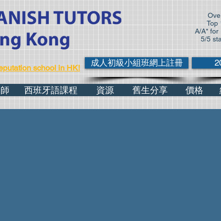
Over
Top 
A/A* for
5/5 st
成人初級小組班網上註冊
2
eputation school in HK!
導師
西班牙語課程
資源
舊生分享
價格