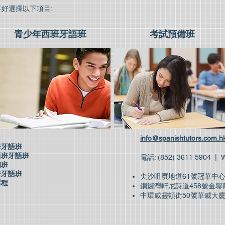
好選擇以下項目:
青少年西班牙語班
考試預備班
info@spanishtutors.com.h
班牙語班
西班牙語班
電話: (852) 3611 590
備班
班牙語班
尖沙咀麼地道61號冠華中心
課程
銅鑼灣軒尼詩道458號金聯商
中環威靈頓街50號華威大廈