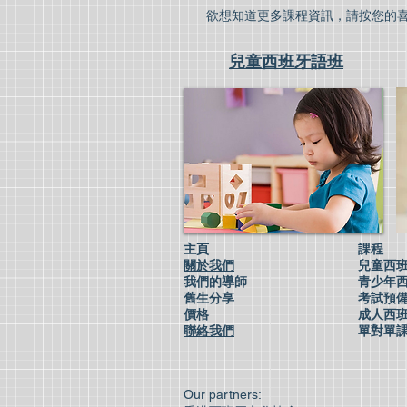
欲想知道更多課程資訊，請按您的喜
兒童西班牙語班
tokyo piano lessons in english
東京ピアノ教室英語,日本語
英語,日本語東京青少年オーケストラ
english string ensemble in tokyo
主頁
課程
關於我們
兒童西
我們的導師
青少年
舊生分享
考試預
價格
成人西
聯絡我們
單對單
Our partners: