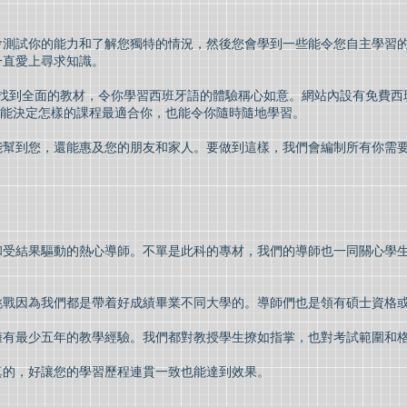
會測試你的能力和了解您獨特的情況，然後您會學到一些能令您自主學習
一直愛上尋求知識。
Hong Kong 找到全面的教材，令你學習西班牙語的體驗稱心如意。網站內設有免
 它們能決定怎樣的課程最適合你，也能令你隨時隨地學習。
能幫到您，還能惠及您的朋友和家人。要做到這樣，我們會編制所有你需
受結果驅動的熱心導師。不單是此科的專材，我們的導師也一同關心學生的
挑戰因為我們都是帶着好成績畢業不同大學的。導師們也是領有碩士資格
擁有最少五年的教學經驗。我們都對教授學生撩如指掌，也對考試範圍和
真的，好讓您的學習歷程連貫一致也能達到效果。