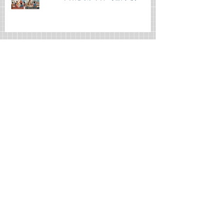
香港中学文凭考试西班牙语考试难
吗？
如何在有限的时间内提高你的IGCSE
西班牙语考试成绩
选择一门欧洲语言在香港学习